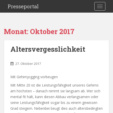
S
Presseportal
TOGGLE
k
i
p
t
Monat:
Oktober 2017
o
m
a
Altersvergesslichkeit
i
n
c
27. Oktober 2017
o
n
Mit Gehirnjogging vorbeugen
t
e
Mit Mitte 20 ist die Leistungsfähigkeit unseres Gehirns
n
am höchsten – danach nimmt sie langsam ab. Wer sich
t
mental fit hält, kann diesen Abbau verlangsamen oder
seine Leistungsfähigkeit sogar bis zu einem gewissen
Grad steigern. Nebenbei beugt dies auch altersbedingten